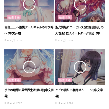
動畫卡通
動畫卡通
告白…… ～腹黒クールギャルのサク略
聖光閃姫ポニーセレス 第2話 底無しの
～ [中文字幕]
大食漢? 怪人イートダーグ現る! [中文
字幕]
24 4 月, 2026
24 4 月, 2026
動畫卡通
動畫卡通
ボクの理想の異世界生活 第4話 [中文字
とどの妻り ～義母さん……～ [中文字
幕]
幕]
18 4 月, 2026
17 4 月, 2026