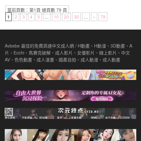
當前頁數：第1頁 總頁數 79 頁
1
2
3
4
5
...
10
20
30
...
»
79
Avbebe 最佳的免費高速中文成人網 / H動畫、H動漫、3D動畫、A
片、Ecchi、馬賽克破解、成人影片、女優影片、線上影片、中文
AV、色色動畫、成人漫畫、國產自拍、成人動漫、成人動畫