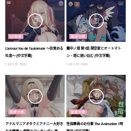
3D動畫
動畫卡通
L’amour fou de l’automate ～目覚める
霧中ノ塔 第1話 探空家とオートマト
吐息～ [中文字幕]
ン、塔に迷い込む [中文字幕]
29 5 月, 2026
29 5 月, 2026
動畫卡通
動畫卡通
アナルマニアオタクとアナニー大好き
性指導員のお仕事 The Animation 1時