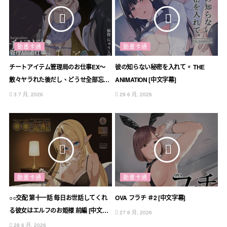
動畫卡通
動畫卡通
チートアイテム管理局のお仕事EX〜
彼の知らない秘密を入れて。 THE
散々ヤラれた後だし、どうせ全部忘れ
ANIMATION [中文字幕]
るから、被害者つまみ食いしてもいい
3 7 月, 2026
29 6 月, 2026
よね〜 [中文字幕]
動畫卡通
動畫卡通
○○交配 第十一話 毎日お世話してくれ
OVA フラチ ＃2 [中文字幕]
る彼女はエルフのお姫様 前編 [中文字
27 6 月, 2026
幕]
28 6 月, 2026