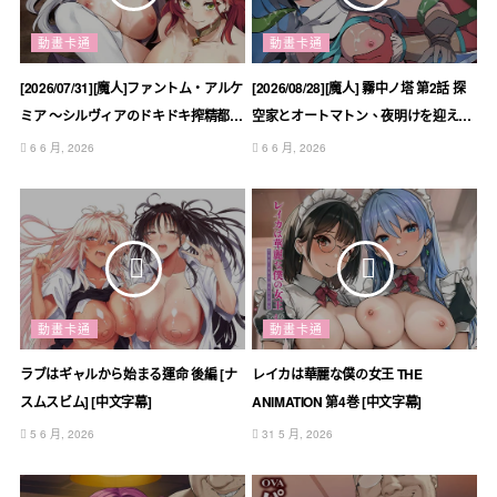
動畫卡通
動畫卡通
[2026/07/31][魔人]ファントム・アルケ
[2026/08/28][魔人] 霧中ノ塔 第2話 探
ミア ～シルヴィアのドキドキ搾精都市
空家とオートマトン、夜明けを迎える
計画～ 第2話 童貞さんを救え! 筆おろ
[新番預告(待補)]
6 6 月, 2026
6 6 月, 2026
しで人命救助 [新番預告(待補)]
動畫卡通
動畫卡通
ラブはギャルから始まる運命 後編 [ナ
レイカは華麗な僕の女王 THE
スムスビム] [中文字幕]
ANIMATION 第4巻 [中文字幕]
5 6 月, 2026
31 5 月, 2026