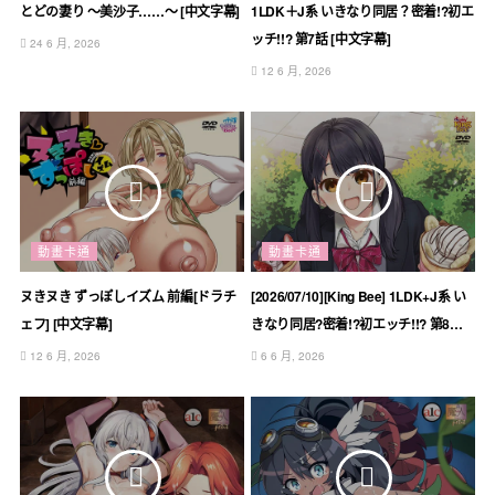
とどの妻り ～美沙子……～ [中文字幕]
1LDK＋J系 いきなり同居？密着!?初エ
ッチ!!? 第7話 [中文字幕]
24 6 月, 2026
12 6 月, 2026
動畫卡通
動畫卡通
ヌきヌき ずっぽしイズム 前編[ドラチ
[2026/07/10][King Bee] 1LDK+J系 い
ェフ] [中文字幕]
きなり同居?密着!?初エッチ!!? 第8話
[新番動畫]
12 6 月, 2026
6 6 月, 2026