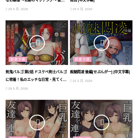
なお嬢様 ～奇跡のマッチング～ 後編
限目 [中文字幕]
[中文字幕]
29 5 月, 2026
29 5 月, 2026
動畫卡通
動畫卡通
剣鬼バルゴ 第2話 ドスケベ剣士バルゴ
痴魅悶凌 後編[せぶんがー] [中文字幕]
に密着！私のエッチな日常、見てくだ
22 5 月, 2026
さい [中文字幕]
28 5 月, 2026