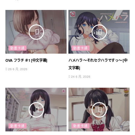
動畫卡通
動畫卡通
OVA フラチ ＃1 [中文字幕]
ハメハラ ～それセクハラですっ～ [中
文字幕]
26 6 月, 2026
24 6 月, 2026
動畫卡通
動畫卡通