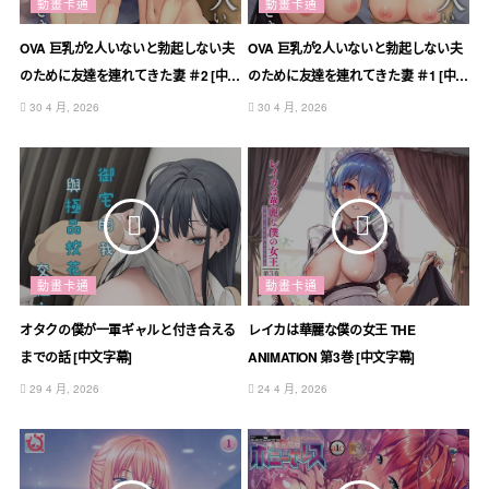
動畫卡通
動畫卡通
OVA 巨乳が2人いないと勃起しない夫
OVA 巨乳が2人いないと勃起しない夫
のために友達を連れてきた妻 ＃2 [中文
のために友達を連れてきた妻 ＃1 [中文
字幕]
字幕]
30 4 月, 2026
30 4 月, 2026
動畫卡通
動畫卡通
オタクの僕が一軍ギャルと付き合える
レイカは華麗な僕の女王 THE
までの話 [中文字幕]
ANIMATION 第3巻 [中文字幕]
29 4 月, 2026
24 4 月, 2026