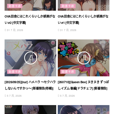
動畫卡通
動畫卡通
OVA田舎にはこれくらいしか娯楽がな
OVA田舎にはこれくらいしか娯楽がな
い #2 [中文字幕]
い #1 [中文字幕]
31 7 月, 2026
31 7 月, 2026
動畫卡通
動畫卡通
[2026/09/25][nur] ハメハラ ～セクハラ
[260710][Queen Bee] ヌきヌき ずっぽ
しないんですかっ～ [新番預告(待補)]
しイズム 後編[ドラチェフ] [新番預告]
5 7 月, 2026
5 7 月, 2026